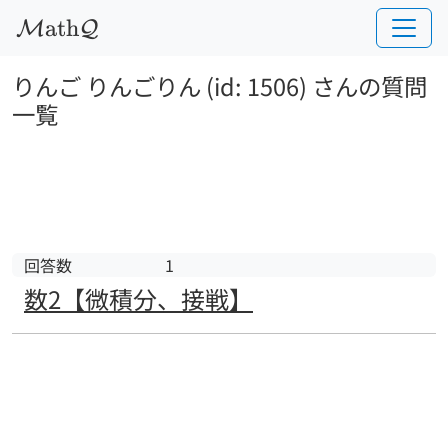
a
t
h
M
Q
りんご りんごりん (id: 1506) さんの質問
一覧
回答数
1
数2【微積分、接戦】