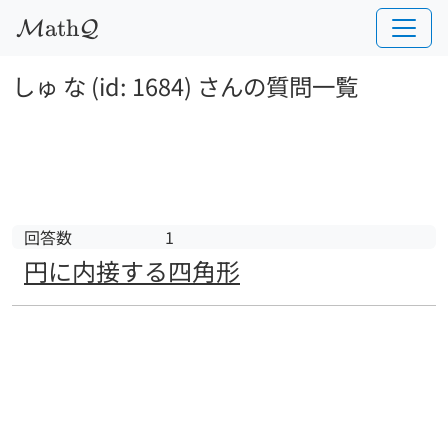
a
t
h
M
Q
しゅ な (id: 1684) さんの質問一覧
回答数
1
円に内接する四角形