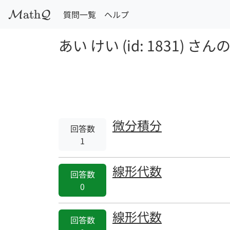
a
t
h
質問一覧
ヘルプ
M
Q
あい けい (id: 1831) 
微分積分
回答数
1
線形代数
回答数
0
線形代数
回答数