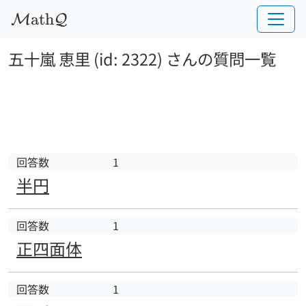
a
t
h
M
Q
五十嵐 恵里 (id: 2322) さんの質問一覧
回答数
1
半円
回答数
1
正四面体
回答数
1