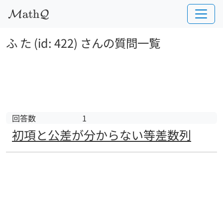
a
t
h
M
Q
ふ た (id: 422) さんの質問一覧
回答数
1
初項と公差が分からない等差数列