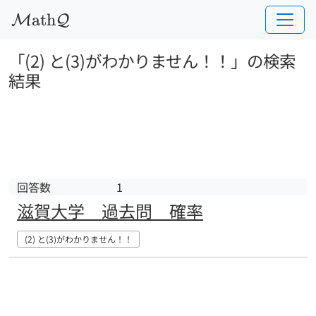
a
t
h
M
Q
「(2) と(3)がわかりません！！」の検索
結果
回答数
1
滋賀大学　過去問　確率
(2) と(3)がわかりません！！