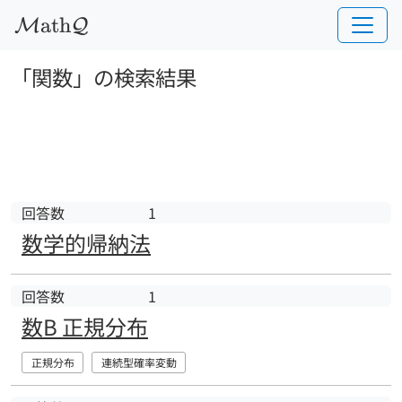
a
t
h
M
Q
「関数」の検索結果
回答数
1
数学的帰納法
回答数
1
数B 正規分布
正規分布
連続型確率変動