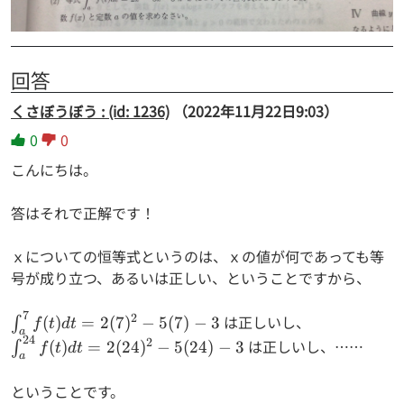
回答
くさぼうぼう : (id: 1236)
（2022年11月22日9:03）
0
0
こんにちは。
答はそれで正解です！
ｘについての恒等式というのは、ｘの値が何であっても等
号が成り立つ、あるいは正しい、ということですから、
7
\int_a^7
2
は正しいし、
(
)
=
2
(
7
)
−
5
(
7
)
−
3
∫
f
t
d
t
a
f(t) dt =
24
\int_a^{24}
2
は正しいし、……
(
)
=
2
(
24
)
−
5
(
24
)
−
3
∫
f
t
d
t
a
2(7)^2-
f(t) dt =
5(7)-3
2(24)^2-
ということです。