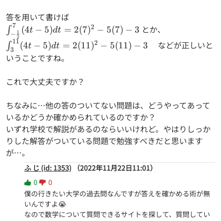
5(24)-3
答を用いて書けば
7
\int_{-
2
とか、
(
4
−
5
)
=
2
(
7
)
−
5
(
7
)
−
3
∫
t
d
t
1
−
2
\frac{1}
11
\int_{3}^{11}
2
などが正しいと
(
4
−
5
)
=
2
(
11
)
−
5
(
11
)
−
3
∫
t
d
t
{2}}^7
3
(4t-5) dt =
いうことですね。
(4t-5) dt
2(11)^2-
=
5(11)-3
これで大丈夫ですか？
2(7)^2-
5(7)-3
ちなみに…他の答のついてない問題は、どうやってあって
いるかどうか確かめられているのですか？
いずれ学校で解説があるのならいいけれど。やはりしっか
りした解答がついている問題で勉強すべきだと思います
が…。
ふ じ (id: 1353)
（2022年11月22日11:01）
0
0
僕の行きたい大学の過去問なんですが答えを確かめる術が無
いんですよ😭

なので数学について質問できるサイトを探して、質問してい