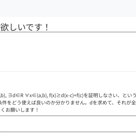
て欲しいです！
), ∃d∈R ∀x∈(a,b), f(x)≥d(x-c)+f(c)を証明
条件をどう使えば良いのか分かりません。dを求めて、それが全
しくお願いします！