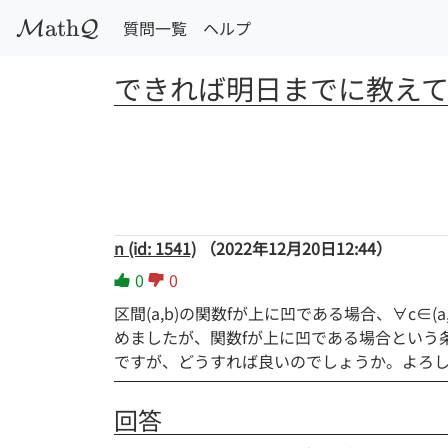
a
t
h
質問一覧
ヘルプ
M
Q
できれば明日までに教え
n (id: 1541)
（2022年12月20日12:44）
0
0
区間(a,b)の関数fが上に凹である場合、∀c∈(a,b
めましたが、関数fが上に凹である場合という
ですが、どうすれば良いのでしょうか。よろ
回答