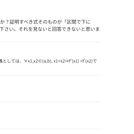
か？証明すべき式そのものが「区間で下に
下さい。それを見ないと回答できないと思いま
2∈(a,b), x1<x2⇒f'(x1) <f'(x2)で