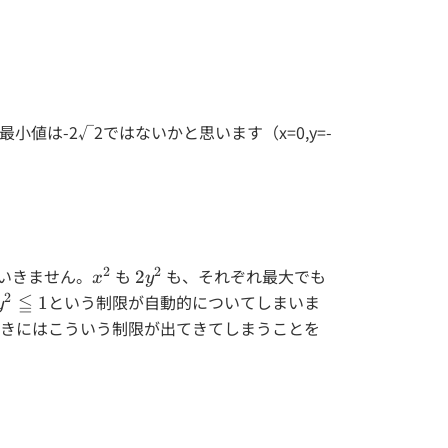
は-2√2ではないかと思います（x=0,y=-
2
2
いきません。
x^2
も
2y^2
も、それぞれ最大でも
2
x
y
2
y^2≦1
≦
という制限が自動的についてしまいま
1
y
ときにはこういう制限が出てきてしまうことを