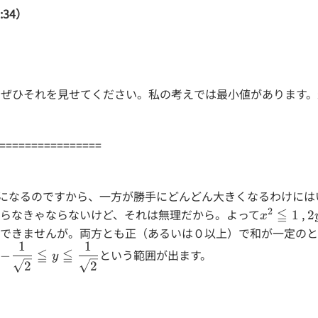
:34）
ひそれを見せてください。私の考えでは最小値があります。最小値
================
になるのですから、一方が勝手にどんどん大きくなるわけには
2
ならなきゃならないけど、それは無理だから。よって
x^2≦1
≦
,
2
1
2
x
はできませんが。両方とも正（あるいは０以上）で和が一定の
1
1
-\dfrac{1}
り
≦
≦
という範囲が出ます。
−
y
{\sqrt{2}}
2
2
≦ y ≦
\dfrac{1}
{\sqrt{2}}