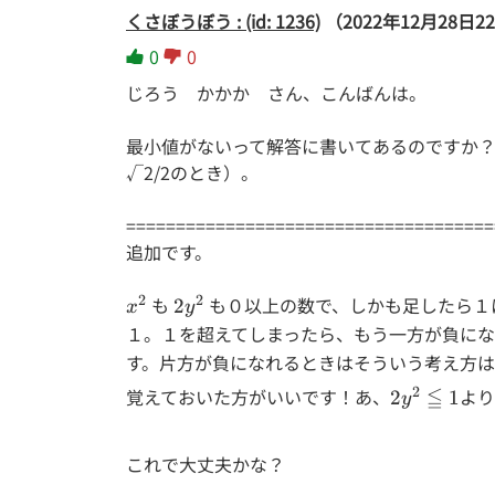
くさぼうぼう : (id: 1236)
（2022年12月28日22
0
0
じろう かかか さん、こんばんは。
最小値がないって解答に書いてあるのですか？ぜ
√2/2のとき）。
=====================================
追加です。
2
2
x^2
も
2y^2
も０以上の数で、しかも足したら１
2
x
y
１。１を超えてしまったら、もう一方が負に
す。片方が負になれるときはそういう考え方
2y^2≦1
2
覚えておいた方がいいです！あ、
≦
よ
2
1
y
これで大丈夫かな？