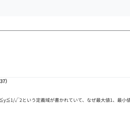
:37）
√2≦y≦1/√2という定義域が書かれていて、なぜ最大値1、最