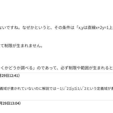
つかないですね。なぜかというと、その条件は「x,yは直線x+2y
えて制限が生まれません。
つくかどうか調べる」のであって、必ず制限や範囲が生まれる
月29日12:41）
義域が書かれていないのに解説では－1/√2≦y≦1/√2という定義域
月29日13:04）