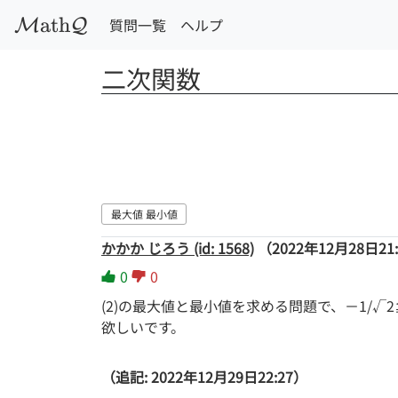
a
t
h
質問一覧
ヘルプ
M
Q
二次関数
最大値 最小値
かかか じろう (id: 1568)
（2022年12月28日21
0
0
(2)の最大値と最小値を求める問題で、－1/
欲しいです。
（追記: 2022年12月29日22:27）