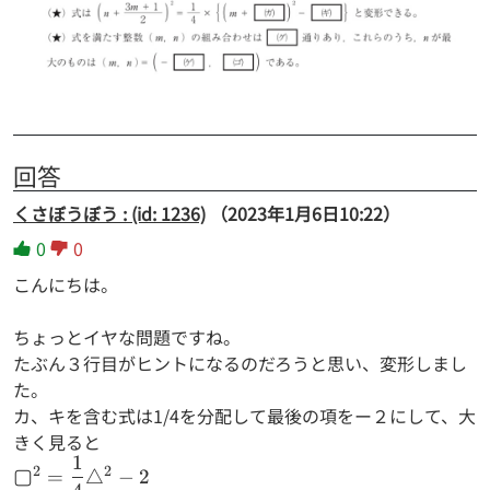
回答
くさぼうぼう : (id: 1236)
（2023年1月6日10:22）
0
0
こんにちは。
ちょっとイヤな問題ですね。
たぶん３行目がヒントになるのだろうと思い、変形しまし
た。
カ、キを含む式は1/4を分配して最後の項をー２にして、大
きく見ると
1
▢^2=\dfrac{1}
2
2
▢
=
△
−
2