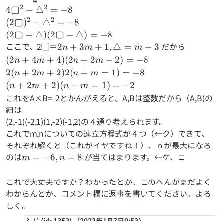
4
{4} △^2 -2
2
2
4▢^2-
4
▢
−
△
=
−
8
△^2=
2
2
(2▢)^2-
(
2▢
)
−
△
=
−
8
-8
△^2=-8
(2▢+△)
(
2▢
+
△
)
(
2▢
−
△
)
=
−
8
(2▢-
ここで、2▢＝
2n+3m+1,△=m+3
だから
2
+
3
+
1
,
△
=
+
3
n
m
m
△)=-8
(2n+4m+4)
(
2
+
4
+
4
)
(
2
+
2
−
2
)
=
−
8
n
m
n
m
(2n+2m-
2(n+2m+2)2(n+m=1)=-8
2
(
+
2
+
2
)
2
(
+
=
1
)
=
−
8
n
m
n
m
2)=-8
(n+2m+2)
(
+
2
+
2
)
(
+
=
1
)
=
−
2
n
m
n
m
(n+m=1)=-2
これをA×B=-2とかんがえると、A,Bは整数だから（A,B)の
組は
(2,-1)(-2,1)(1,-2)(-1,2)の４通り考えられます。
これでm,nについての連立方程式が４つ（←ク）できて、
それぞれ解くと（これがイヤですね！）、ｎが最大になる
のは
m=-6,n=8
が当てはまります。←ケ、コ
=
−
6
,
=
8
m
n
これで大丈夫ですか？わかったとか、このへんがまだよく
わからんとか、コメント欄に返事を書いてください。よろ
しく。
ふ じ (id: 1353)
（2023年1月7日0:53）