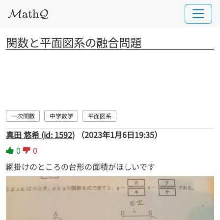
a
t
h
M
Q
関数と平面図系の融合問題
一次関数
中学数学
平面図系
真田 悠希 (id: 1592)
（2023年1月6日19:35）
0
0
網掛けのところの台形の面積がほしいです