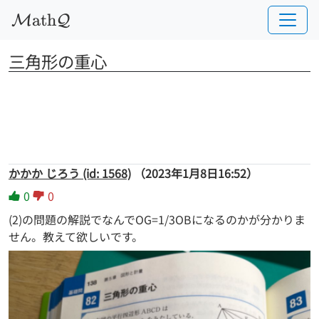
a
t
h
M
Q
三角形の重心
かかか じろう (id: 1568)
（2023年1月8日16:52）
0
0
(2)の問題の解説でなんでOG=1/3OBになるのかが分かりま
せん。教えて欲しいです。