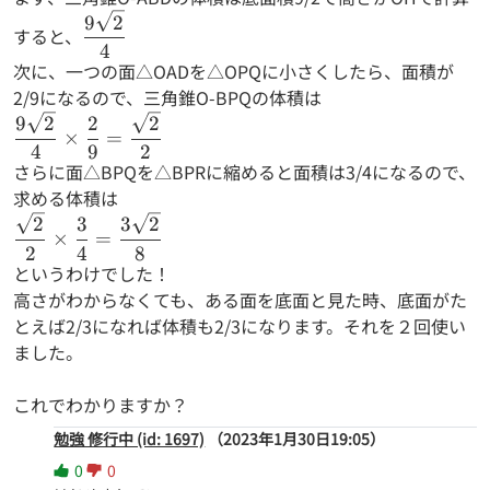
\dfrac{9\sqrt{2}}
9
2
すると、
{4}
4
次に、一つの面△OADを△OPQに小さくしたら、面積が
2/9になるので、三角錐O-BPQの体積は
\dfrac{9\sqrt{2}}{4}
9
2
2
2
×
=
×\dfrac{2}
4
9
2
さらに面△BPQを△BPRに縮めると面積は3/4になるので、
{9}=\dfrac{\sqrt{2}}
求める体積は
{2}
\dfrac{\sqrt{2}}
2
3
3
2
×
=
{2}×\dfrac{3}
2
4
8
というわけでした！
{4}=\dfrac{3
高さがわからなくても、ある面を底面と見た時、底面がた
\sqrt{2}}{8}
とえば2/3になれば体積も2/3になります。それを２回使い
ました。
これでわかりますか？
勉強 修行中 (id: 1697)
（2023年1月30日19:05）
0
0