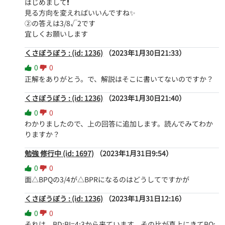
はじめまして❗️

見る方向を変えればいいんですね✨

②の答えは3/8√2です

宜しくお願いします
くさぼうぼう : (id: 1236)
（2023年1月30日21:33）
0
0
正解をありがとう。で、解説はそこに書いてないのですか？
くさぼうぼう : (id: 1236)
（2023年1月30日21:40）
0
0
わかりましたので、上の回答に追加します。読んでみてわか
りますか？
勉強 修行中 (id: 1697)
（2023年1月31日9:54）
0
0
面△BPQの3/4が△BPRになるのはどうしてですかが
くさぼうぼう : (id: 1236)
（2023年1月31日12:16）
0
0
それは、BD:BI=4:3から来ています。その比が真上にきてBQ: