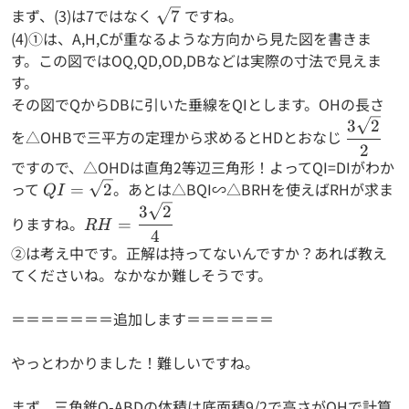
まず、(3)は7ではなく
\sqrt{7}
ですね。
7
(4)①は、A,H,Cが重なるような方向から見た図を書きま
す。この図ではOQ,QD,OD,DBなどは実際の寸法で見えま
す。
その図でQからDBに引いた垂線をQIとします。OHの長さ
\dfrac{
3
2
を△OHBで三平方の定理から求めるとHDとおなじ
{2}
2
ですので、△OHDは直角2等辺三角形！よってQI=DIがわか
って
QI=\sqrt{2}
。あとは△BQI∽△BRHを使えばRHが求ま
=
2
Q
I
RH=
3
2
りますね。
=
R
H
\dfrac{3\sqrt{2}}
4
②は考え中です。正解は持ってないんですか？あれば教え
{4}
てくださいね。なかなか難しそうです。
＝＝＝＝＝＝＝追加します＝＝＝＝＝＝
やっとわかりました！難しいですね。
まず、三角錐O-ABDの体積は底面積9/2で高さがOHで計算