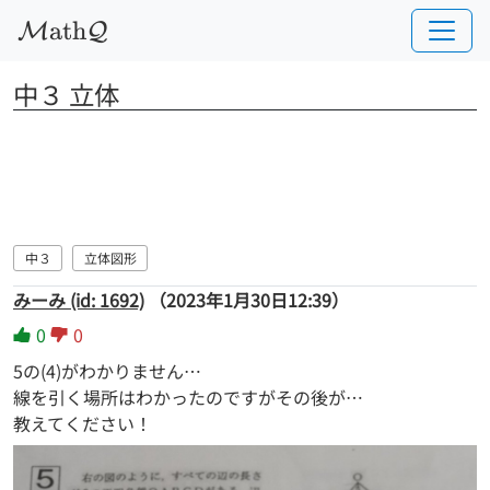
a
t
h
M
Q
中３ 立体
中３
立体図形
みーみ (id: 1692)
（2023年1月30日12:39）
0
0
5の(4)がわかりません…
線を引く場所はわかったのですがその後が…
教えてください！