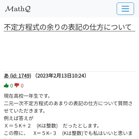
a
t
h
M
Q
不定方程式の余りの表記の仕方について
あ (id: 1749)
（2023年2月13日10:24）
0
0
現在高校一年生です。
二元一次不定方程式のあまりの表記の仕方について質問さ
せていただきます。
例えば答えが
Ｘ＝５K＋２ (Kは整数) だったとします。
この際に、 X＝５K−３ (Kは整数)でも私はいいと思いま