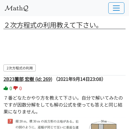
a
t
h
M
Q
２次方程式の利用教えて下さい。
2次方程式の利用
2B23薗部 宏樹 (id: 269)
（2021年9月14日23:08）
0
0
７番どなたかやり方を教えて下さい。自分で解いてみたの
ですが因数分解をしても解の公式を使っても答えと同じ結
果になりません。