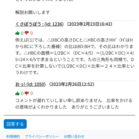
解説お願いします
くさぼうぼう : (id: 1236)
（2023年2月23日16:43）
0
0
例えば(1)では、△DBCの高さDCと△HBCの高さHH'（H'はH
からBCに下ろした垂線）の比はBD:BHで、その比はわかりま
す。△HBCの面積＝1/2BC×（DC×4/5）＝(1/2BC×DC)×4/
5=24×4/5で求まるということです。たの三角形も同様で、D
C×比率を計算しないで(1/2BC×DC)×比率＝２４×比率とい
うわけです。
おっ! (id: 1050)
（2023年2月26日12:52）
0
0
コメントが遅れていしまい申し訳ありません　比率をかける
の意味がよくわかりました　ありがとうございました
回答する
利用規約
プライバシーポリシー
お問い合わせ