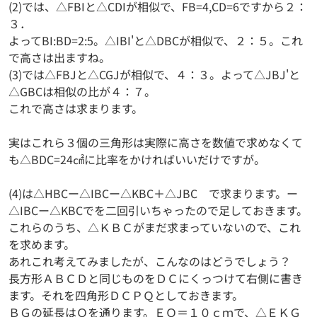
(2)では、△FBIと△CDIが相似で、FB=4,CD=6ですから２：
３．
よってBI:BD=2:5。△IBI'と△DBCが相似で、２：５。これ
で高さは出ますね。
(3)では△FBJと△CGJが相似で、４：３。よって△JBJ'と
△GBCは相似の比が４：７。
これで高さは求まります。
実はこれら３個の三角形は実際に高さを数値で求めなくて
も△BDC=24㎠に比率をかければいいだけですが。
(4)は△HBCー△IBCー△KBC＋△JBC で求まります。ー
△IBCー△KBCでを二回引いちゃったので足しておきます。
これらのうち、△ＫＢＣがまだ求まっていないので、これ
を求めます。
あれこれ考えてみましたが、こんなのはどうでしょう？
長方形ＡＢＣＤと同じものをＤＣにくっつけて右側に書き
ます。それを四角形ＤＣＰＱとしておきます。
ＢＧの延長はＱを通ります。ＥＱ＝１０ｃｍで、△ＥＫＧ