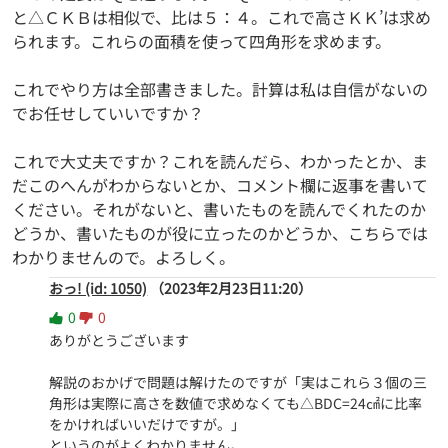
と△ＣＫＢは相似で、比は５：４。これで高さＫＫ’は求め
られます。これらの面積を使って四角形を求めます。
これでやり方は全部書きました。計算は私は自信がないの
でお任せしていいですか？
これで大丈夫ですか？これを読んだら、わかったとか、ま
だこのへんがわからないとか、コメント欄に返事を書いて
ください。それがないと、書いたものを読んでくれたのか
どうか、書いたものが役に立ったのかどうか、こちらでは
わかりませんので。よろしく。
おっ! (id: 1050)
（2023年2月23日11:20）
0
0
ありがとうございます

解説のおかげで問題は解けたのですが「実はこれら３個の三
角形は実際に高さを数値で求めなくても△BDC=24㎠に比率
をかければいいだけですが。」

というのがよくわかりません。
