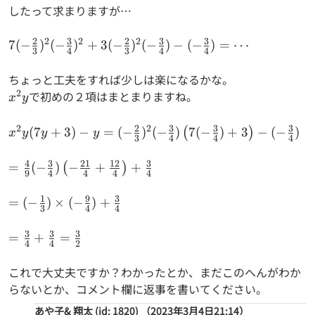
したって求まりますが…
2
3
2
3
3
2
2
2
7(-\frac{2}
7
(
−
)
(
−
)
+
3
(
−
)
(
−
)
−
(
−
)
=
⋯
3
4
3
4
4
{3})^2(-
\frac{3}
ちょっと工夫をすれば少しは楽になるかな。
{4})^2+3(-
2
x^2y
で初めの２項はまとまりますね。
x
y
\frac{2}
{3})^2(-
2
3
3
3
2
2
x^2y(7y+3)-
(
7
+
3
)
−
=
(
−
)
(
−
)
7
(
−
)
+
3
−
(
−
)
(
)
x
y
y
y
3
4
4
4
\frac{3}
y=(-\frac{2}
{4})-(-
{3})^2(-
4
3
21
12
3
=\frac{4}{9}(-
=
(
−
)
−
+
+
(
)
\frac{3}
9
4
4
4
4
\frac{3}
\frac{3}{4})\left( -
{4})=\cdots
{4})\left(7(-
\frac{21}
1
9
3
=(-\frac{1}
=
(
−
)
×
(
−
)
+
3
4
4
\frac{3}
{4}+\frac{12}
{3})×(-
{4})+3\right)-
{4}\right)+\frac{3}
\frac{9}
3
3
3
=\frac{3}
=
+
=
(-\frac{3}{4})
4
4
2
{4}
{4})+\frac{3}
{4}+\frac{3}
{4}
{4}=\frac{3}
これで大丈夫ですか？わかったとか、まだこのへんがわか
{2}
らないとか、コメント欄に返事を書いてください。
あや子& 翔太 (id: 1820)
（2023年3月4日21:14）