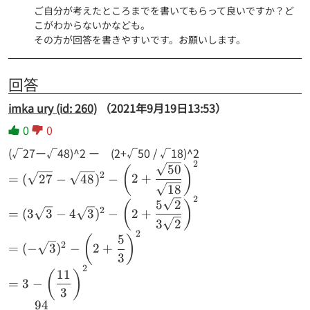
ご自分が考えたところまでを書いてもらって良いですか？ど
こがわからないかなども。

その方が回答を書きやすいです。お願いします。
回答
imka ury (id: 260)
（2021年9月19日13:53）
0
0
(√27ー√48)^2 ー (2+√50 / √18)^2
2
=(\sqrt{27} -
50
(
)
2
=
(
27
−
48
)
−
2
+
\sqrt{48})^2 -
18
\biggl(
2
5
2
(
)
2
=
(
3
3
−
4
3
)
−
2
+
2+\dfrac{\sqrt{50}}
3
2
{\sqrt{18}}
2
5
(
)
2
\biggr)^2 \\ =
=
(
−
3
)
−
2
+
3
(3\sqrt{3} -
2
11
(
)
4\sqrt{3})^2 -
=
3
−
3
\biggl( 2+
94