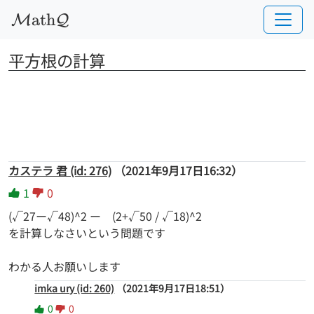
a
t
h
M
Q
平方根の計算
カステラ 君 (id: 276)
（2021年9月17日16:32）
1
0
(√27ー√48)^2 ー (2+√50 / √18)^2
を計算しなさいという問題です
わかる人お願いします
imka ury (id: 260)
（2021年9月17日18:51）
0
0