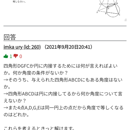
回答
imka ury (id: 260)
（2021年9月20日20:41）
1
0
四角形DGFCか円に内接するためには何が言えればよい
か。何か角度の条件がないか？
→そのうち、与えられた四角形ABCDにもある角度はない
か。
→四角形ABCDは円に内接してるから何か角度について言
えないか？
→また4点A,D,G,Eは同一円上の点だから角度で等しくなる
のはどれか。
これらを考えるときっと解けます。