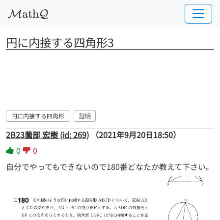
a
t
h
M
Q
円に内接する四角形3
円に内接する四角形
証明
2B23薗部 宏樹 (id: 269)
（2021年9月20日18:50）
0
0
自分でやってもできないので180番どなたか教えて下さい。