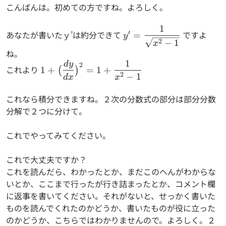
こんばんは。初めての方ですね。よろしく。
1
y'=\dfrac{1}
′
あなたが書いたｙ’は約分できて
ですよ
=
y
{\sqrt{x^2-
2
−
1
x
ね。
1}}
1
d
y
1+\big(
2
これより
1
+
=
1
+
(
)
2
\dfrac{dy}
−
1
d
x
x
{dx} \big)
これなら積分できますね。２次の分数式の部分は部分分数
^2 =
分解で２つに分けて。
1+\dfrac{1}
{x^2-1}
これでやってみてください。
これで大丈夫ですか？
これを読んだら、わかったとか、まだこのへんがわからな
いとか、ここまで行ったが行き詰まったとか、コメント欄
に返事を書いてください。それがないと、せっかく書いた
ものを読んでくれたのかどうか、書いたものが役に立った
のかどうか、こちらではわかりませんので。よろしく。２