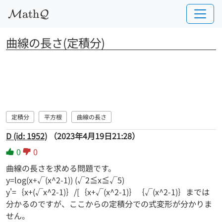
a
t
h
M
Q
曲線の長さ(定積分)
定積分
平方根
曲線の長さ
D (id: 1952)
（2023年4月19日21:28）
0
0
曲線の長さを求める問題です。
y=log(x+√(x^2-1)) (√2≦x≦√5)
y'=｛x+(√x^2-1)｝/[｛x+√(x^2-1)｝｛√(x^2-1)｝までは
分かるのですが、ここからの定積分での式変形が分かりま
せん。