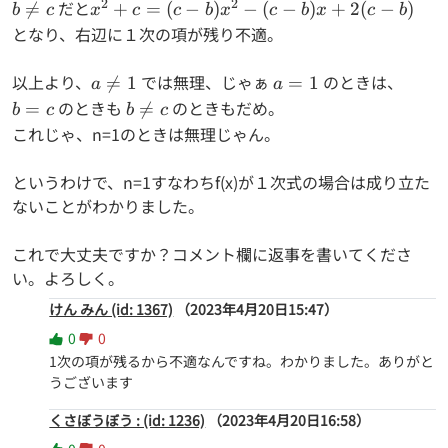
(x^2-
2
2
b
だと
x^2+c=

=
+
=
(
−
)
−
(
−
)
+
2
(
−
)
b
c
x
c
c
b
x
c
b
x
c
b
x+2)
\neq
(c-
となり、右辺に１次の項が残り不適。
c
b)x^2-
(c-
以上より、
a
では無理、じゃぁ
a=1
のときは、
b=c

=
1
=
1
a
a
b)x+2(c-
\neq
のときも
b
のときもだめ。
=

=
b
c
b
c
b)
1
\neq
これじゃ、n=1のときは無理じゃん。
c
というわけで、n=1すなわちf(x)が１次式の場合は成り立た
ないことがわかりました。
これで大丈夫ですか？コメント欄に返事を書いてくださ
い。よろしく。
けん みん (id: 1367)
（2023年4月20日15:47）
0
0
1次の項が残るから不適なんですね。わかりました。ありがと
うございます
くさぼうぼう : (id: 1236)
（2023年4月20日16:58）