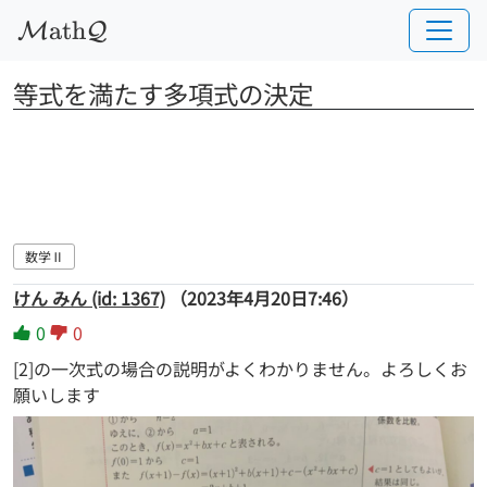
a
t
h
M
Q
等式を満たす多項式の決定
数学Ⅱ
けん みん (id: 1367)
（2023年4月20日7:46）
0
0
[2]の一次式の場合の説明がよくわかりません。よろしくお
願いします