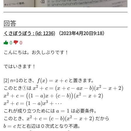
回答
くさぼうぼう : (id: 1236)
（2023年4月20日9:18）
0
0
こんにちは。お久しぶりです！
ではいきます！
[2] n=1のとき、
f(x)=x+c
と置きます。
(
)
=
+
f
x
x
c
2
2
このとき①は
x^2+c=
+
=
(
+
−
−
)
(
−
+
2
)
x
c
x
c
a
x
b
x
x
(x+c-
2
2
x^2+c=\big(
+
=
(
1
−
)
+
(
−
)
(
−
+
2
)
(
)
x
c
a
x
c
b
x
x
ax-b)
(1-a)x+(c-b)
2
3
x^2+c=
+
=
(
1
−
)
+
⋯
x
c
a
x
(x^2-
\big) (x^2-
(1-
これが成り立つためには
a=1
は必要条件。
=
1
a
x+2)
x+2)
a)x^3+
2
2
このとき、
x^2+c=
だから
+
=
(
−
)
(
−
+
2
)
x
c
c
b
x
x
\cdots
(c-b)
b=c
だと右辺は０次式となり不適。
=
b
c