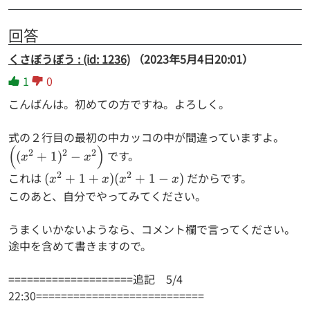
回答
くさぼうぼう : (id: 1236)
（2023年5月4日20:01）
1
0
こんばんは。初めての方ですね。よろしく。
式の２行目の最初の中カッコの中が間違っていますよ。
(
)
\Big(
2
2
2
です。
(
+
1
)
−
x
x
(x^2+1)^2-
2
2
これは
(x^2+1+x)
だからです。
(
+
1
+
)
(
+
1
−
)
x
x
x
x
x^2 \Big)
(x^2+1-x)
このあと、自分でやってみてください。
うまくいかないようなら、コメント欄で言ってください。
途中を含めて書きますので。
====================追記 5/4
22:30===========================