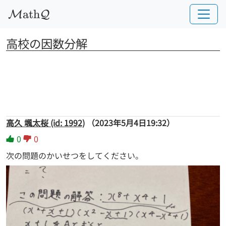
a
t
h
M
Q
高校の因数分解
高久 颯太桜 (id: 1992)
（2023年5月4日19:32）
0
0
次の問題のかいせつをしてください。