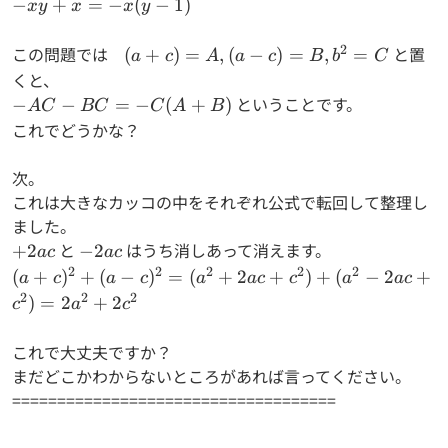
a+b=-
-
−
+
=
−
(
−
1
)
x
y
x
x
y
(+a-
xy+x=-
b)=-
x(y-1)
2
この問題では
(a+c)=A,(a-
と置
(
+
)
=
,
(
−
)
=
,
=
a
c
A
a
c
B
b
C
(a-b)
c)=B,b^2=C
くと、
-AC-
ということです。
−
−
=
−
(
+
)
A
C
BC
C
A
B
BC=-
これでどうかな？
C(A+B)
次。
これは大きなカッコの中をそれぞれ公式で転回して整理し
ました。
+2ac
と
-2ac
はうち消しあって消えます。
+
2
−
2
a
c
a
c
2
2
2
2
2
(a+c)^2+(a-c)^2=
(
+
)
+
(
−
)
=
(
+
2
+
)
+
(
−
2
+
a
c
a
c
a
a
c
c
a
a
c
(a^2+2ac+c^2)+
2
2
2
)
=
2
+
2
c
a
c
(a^2-
2ac+c^2)=2a^2+2c^2
これで大丈夫ですか？
まだどこかわからないところがあれば言ってください。
====================================