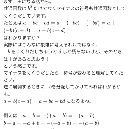
まず、＋になる話から。
2
共通因数は
b^2
だけでなくマイナスの符号も共通因数として
b
くくりだしています。
たとえば
a-bc-
−
−
=
+
(
−
)
+
(
−
)
=
+
a
b
c
b
d
a
b
c
b
d
a
bd=a+(-
(
−
)
(
+
)
=
−
(
+
)
b
c
d
a
b
c
d
bc)+(-
はわかりますか？
bd)=a+
実際にはこんなに複雑に考えるわけではなく、
(-b)
-
をくくりだしちゃうと
d
しか残らないけど、そのとき
−
b
d
(c+d)=a-
b
は＋があると思おう！
b(c+d)
という感じです。
マイナスをくくりだしたら、符号が変わると理解してくだ
さい。
逆に展開するときに
-
を分配してかけてみればわかるか
−
b
b
も。
a-
になるよね。
−
(
+
)
=
−
−
a
b
c
d
a
b
c
b
d
b(c+d)=a-
bc-bd
例えば
-a-b=-
−
−
=
−
(
+
+
)
=
−
(
+
)
a
b
a
b
a
b
(+a+b)=-
b-a=-
−
=
−
+
=
−
(
+
−
)
=
−
(
−
)
b
a
a
b
a
b
a
b
(a+b)