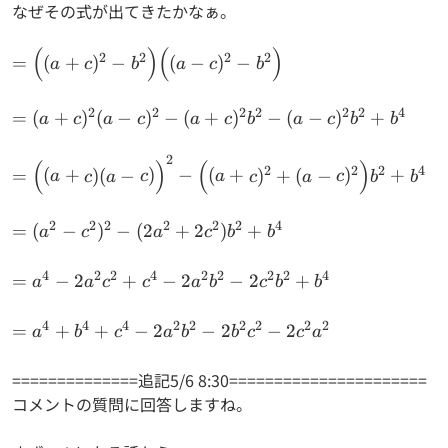
なぜその式が出てきたかなぁ。
(
)
(
)
=\Big(
2
2
2
2
=
(
+
)
−
(
−
)
−
a
c
b
a
c
b
(a+c)^2-
b^2
2
2
2
2
2
2
4
=
=
(
+
)
(
−
)
−
(
+
)
−
(
−
)
+
a
c
a
c
a
c
b
a
c
b
b
\Big)
(a+c)^2
\Big( (a-
(a-c)^2-
2
=\Big((a+c)
(
)
(
)
c)^2-b^2
2
2
2
4
=
(
+
)
(
−
)
−
(
+
)
+
(
−
)
+
a
c
a
c
a
c
a
c
b
b
(a+c)^2
(a-c) \Big)^2-
\Big)
b^2-(a-
\Big((a+c)^2+
2
2
2
2
2
2
4
=(a^2-c^2)^2-
=
(
−
)
−
(
2
+
2
)
+
c)^2
a
c
a
c
b
b
(a-c)^2
(2a^2
b^2
\Big)b^2+b^4
+2c^2)b^2+b^4
+b^4
4
2
2
4
2
2
2
2
4
=a^4-
=
−
2
+
−
2
−
2
+
a
a
c
c
a
b
c
b
b
2a^2c^2+c^4-
2a^2b^2-
4
4
4
2
2
2
2
2
2
=a^4+b^4+c^4-
=
+
+
−
2
−
2
−
2
a
b
c
a
b
b
c
c
a
2c^2b^2+b^4
2a^2b^2-
2b^2c^2-
==============追記5/6 8:30======================
2c^2a^2
コメントの質問に回答しますね。