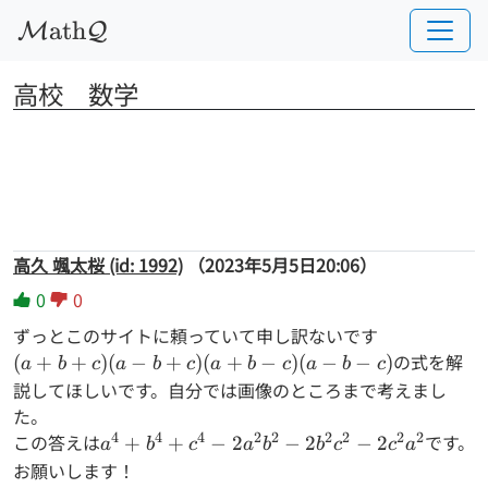
a
t
h
M
Q
高校　数学
高久 颯太桜 (id: 1992)
（2023年5月5日20:06）
0
0
ずっとこのサイトに頼っていて申し訳ないです
(a
の式を解
(
+
+
)
(
−
+
)
(
+
−
)
(
−
−
)
a
b
c
a
b
c
a
b
c
a
b
c
+
説してほしいです。自分では画像のところまで考えまし
b
た。
+
4
4
4
2
2
2
2
2
2
この答えは
a
です。
+
+
−
2
−
2
−
2
a
b
c
a
b
b
c
c
a
c)
^
お願いします！
(a