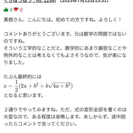
くさぼうぼう : (id: 1236)
（2023年7月12日13:31）
0
0
勇樹さん、こんにちは。初めての方ですね。よろしく！
コメントありがとうございます。元は数学の問題ではない
のですね。
そういう工学的なことだと、数学的にあまり厳密なことや
例外的なことは考えなくてもよさそうなので、気が楽にな
りました。
たぶん最終的には
1
x=\dfrac{1}{2}
2
2
=
(
2
+
+
4
+
)
x
a
b
b
a
b
2
(2a+b^2+b\sqrt{4a+b^2})
となると思います。
２通りでやってみますね。ただ、式の変形全部を書くのは
大変なので、ある程度は省略します。あしからず。途中困
ったらコメントで言ってください。