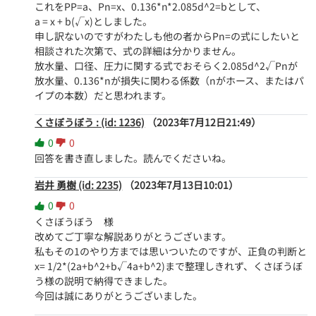
これをPP=a、Pn=x、0.136*n*2.085d^2=bとして、

a = x + b(√x)としました。

申し訳ないのですがわたしも他の者からPn=の式にしたいと
相談された次第で、式の詳細は分かりません。

放水量、口径、圧力に関する式でおそらく2.085d^2√Pnが
放水量、0.136*nが損失に関わる係数（nがホース、またはパ
イプの本数）だと思われます。
くさぼうぼう : (id: 1236)
（2023年7月12日21:49）
0
0
回答を書き直しました。読んでくださいね。
岩井 勇樹 (id: 2235)
（2023年7月13日10:01）
0
0
くさぼうぼう　様

改めてご丁寧な解説ありがとうございます。

私もその1のやり方までは思いついたのですが、正負の判断と
x= 1/2*(2a+b^2+b√4a+b^2)まで整理しきれず、くさぼうぼ
う様の説明で納得できました。

今回は誠にありがとうございました。