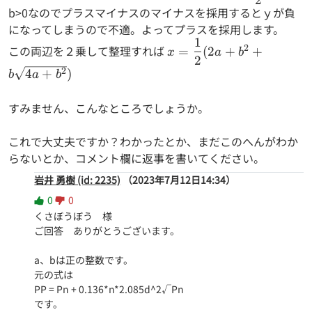
b>0なのでプラスマイナスのマイナスを採用するとｙが負
{2}
になってしまうので不適。よってプラスを採用します。
1
x=\dfrac{1}{2}
2
この両辺を２乗して整理すれば
=
(
2
+
+
x
a
b
2
(2a+b^2+b\sqrt{4a+b^
2
4
+
)
b
a
b
すみません、こんなところでしょうか。
これで大丈夫ですか？わかったとか、まだこのへんがわか
らないとか、コメント欄に返事を書いてください。
岩井 勇樹 (id: 2235)
（2023年7月12日14:34）
0
0
くさぼうぼう　様

ご回答　ありがとうございます。

a、bは正の整数です。

元の式は

PP = Pn + 0.136*n*2.085d^2√Pn

です。
