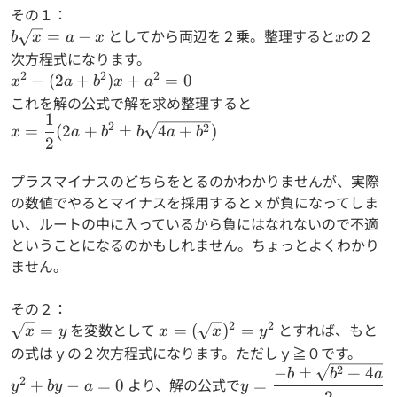
その１：
b\sqrt{x}=a-
としてから両辺を２乗。整理すると
x
の２
=
−
b
x
a
x
x
x
次方程式になります。
2
2
2
x^2-
−
(
2
+
)
+
=
0
x
a
b
x
a
(2a+b^2)x+a^2=0
これを解の公式で解を求め整理すると
1
x=\dfrac{1}{2}
2
2
=
(
2
+
±
4
+
)
x
a
b
b
a
b
2
(2a+b^2\pm
b\sqrt{4a+b^2})
プラスマイナスのどちらをとるのかわかりませんが、実際
の数値でやるとマイナスを採用するとｘが負になってしま
い、ルートの中に入っているから負にはなれないので不適
ということになるのかもしれません。ちょっとよくわかり
ません。
その２：
2
2
\sqrt{x}=y
を変数として
x=
とすれば、もと
=
=
(
)
=
x
y
x
x
y
(\sqrt{x})^2=y^2
の式はｙの２次方程式になります。ただしｙ≧０です。
y^2+by-
y=\dfrac{-
2
−
±
+
4
b
b
a
2
より、解の公式で
+
−
=
0
=
y
b
y
a
y
a=0
b\pm\sqrt{b^2+4a}
2