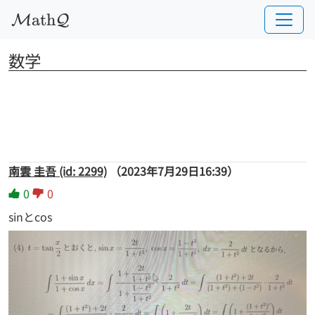
a
t
h
M
Q
数学
南雲 圭吾 (id: 2299)
（2023年7月29日16:39）
0
0
sinとcos