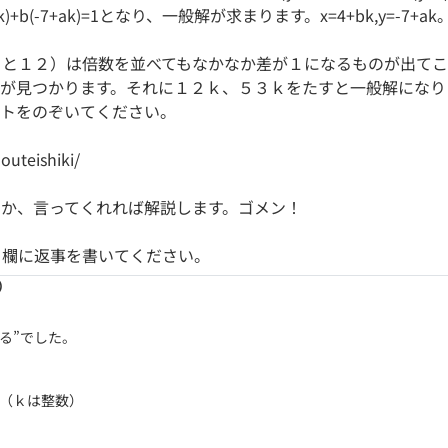
(-7+ak)=1となり、一般解が求まります。x=4+bk,y=-7+ak
３と１２）は倍数を並べてもなかなか差が１になるものが出てこ
組が見つかります。それに１２ｋ、５３ｋをたすと一般解になり
イトをのぞいてください。
outeishiki/
か、言ってくれれば解説します。ゴメン！
ト欄に返事を書いてください。
2）
る”でした。

（ｋは整数）
