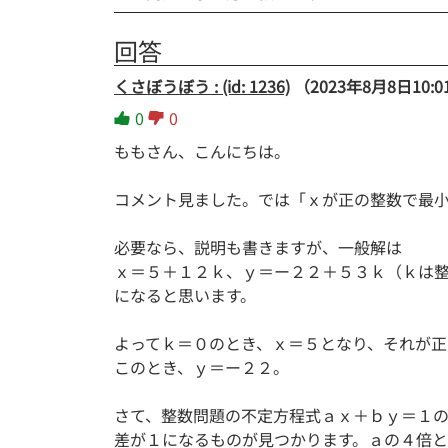
回答
くさぼうぼう : (id: 1236)
（2023年8月8日10:0
0
0
ももさん、こんにちは。
コメント見ました。では「ｘが正の整数で最
必要なら、説明も書きますが、一般解は
ｘ＝５＋１２ｋ、ｙ＝ー２２＋５３ｋ（ｋは
になると思います。
よってｋ＝０のとき、ｘ＝５となり、それが正
このとき、ｙ＝ー２２。
さて、整数問題の不定方程式ａｘ＋ｂｙ＝１
差が１になるものが見つかります。ａの４倍とｂの