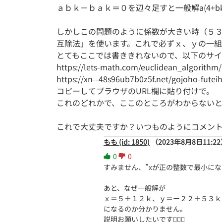
ａｂｋ－ｂａｋ＝０を辺々足すと一般解a(4+bk)+b
しかしこの問題のように係数が大きい時（５
互除法」を使います。これで必ずｘ、ｙの一
とてもここでは書ききれないので、以下のサ
https://lets-math.com/euclidean_algorithm/
https://xn--48s96ub7b0z5f.net/gojoho-futeih
コピーしてプラウザのURL欄に貼り付けで。
これのどれかで、ここのところがわからないと
これで大丈夫ですか？いつものようにコメン
もも (id: 1850)
（2023年8月8日11:2
0
0
すみません、”xが正の整数で最小にな
あと、なぜ一般解が

ｘ＝５＋１２ｋ、ｙ＝ー２２＋５３ｋ
になるのか分かりません。

説明お願いしたいです🙇🏻‍♀️