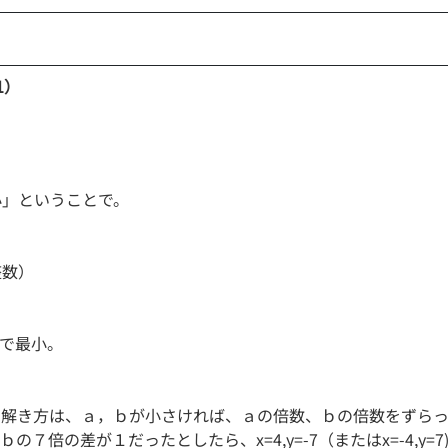
1）
小」ということで。
整数）
で最小。
の解き方は、ａ，ｂが小さければ、ａの倍数、ｂの倍数をずらっ
７倍の差が１だったとしたら、x=4,y=-7（またはx=-4,y=