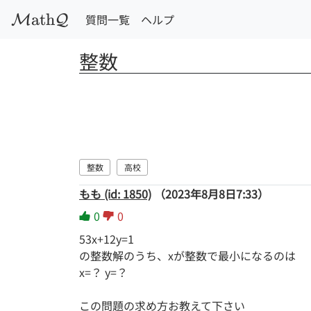
a
t
h
質問一覧
ヘルプ
M
Q
整数
整数
高校
もも (id: 1850)
（2023年8月8日7:33）
0
0
53x+12y=1
の整数解のうち、xが整数で最小になるのは
x=？ y=？
この問題の求め方お教えて下さい