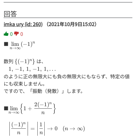
回答
imka ury (id: 260)
（2021年10月9日15:02）
0
0
■
\displaystyle
n
l
i
m
(
−
1
)
→
∞
n
\lim_{n \to
\infty}
数列
\{
は、
n
{(
−
1
)
}
(-1)^n
(-1)^n
1, \,
1
,
−
1
,
1
,
−
1
,
1
,
…
\}
-1, \,
のように正の無限大にも負の無限大にもならず、特定の値
1, \,
にも収束しません。
-1, \,
ですので、「振動（発散）」します。
1,
\dots
n
2
(
−
1
)
\displaystyle
{
}
■
l
i
m
1
+
\lim_{n \to
n
→
∞
n
\infty}
n
(
−
1
)
1
\left|
(n
\Bigl\{
=
→
0
(
→
∞
)
n
\dfrac{(-1)^n}
\rightarrow
1+\dfrac{2
n
n