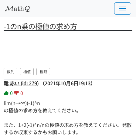
a
t
h
M
Q
-1のn乗の極値の求め方
数列
極値
極限
靴 赤い (id: 279)
（2021年10月6日19:13）
0
0
lim(n→∞)(-1)^n
の極値の求め方を教えてください。
また、1+2(-1)^n/nの極値の求め方を教えてください。発散
するか収束するかもお願いします。