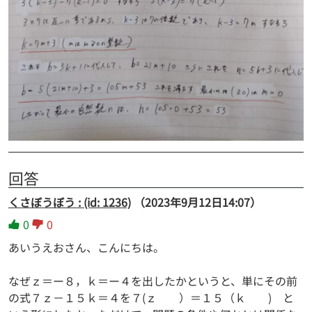
回答
くさぼうぼう : (id: 1236)
（2023年9月12日14:07）
0
0
あいうえおさん、こんにちは。
なぜｚ＝ー８，ｋ＝ー４を出したかというと、単にその前
の式７ｚ－１５ｋ＝４を７(ｚ ）＝１５（ｋ ) と