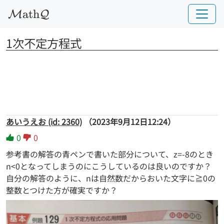
a
t
h
M
Q
1次不定方程式
あいうえお (id: 2360)
（2023年9月12日12:24）
0
0
参考書の解答の青ペンで書いた部分について、z=-8のとき
n<0となってしまうのにこうしているのは良いのですか？
自分の解答のように、nは自然数だからおいた文字に≧0の
整数とつけた方が確実ですか？