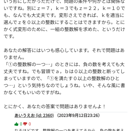
いう形にしたかっただけで、問題の条件や何かとは関係な
いですね。別にｚ＝７，ｋ＝３でもｚ＝２２，ｋ＝１０で
も、なんでも大丈夫です。変形さえできれば、ｋを適当に
選んでｚを０以上の整数にすることはできますから。とに
かく式変形のために、一組の整数解を求めた、というだけ
です。
あなたの解答にはいつも感心しています。それで問題はあ
りません。
「①の整数解の一つ…」のときには、負の数を考えても大
丈夫ですね。でも冒頭でａ，ｂは０以上の整数と断ってし
まっていますので、「①を満たす０以上の整数解のひと
つ…」という気持ちなのでしょうね。いや、そんな風に書
かなくてもいいのですがね。
とにかく、あなたの答案で問題はありませんよ！
あいうえお (id: 2360)
（2023年9月12日23:26）
0
0
なるほどです、整数解の一つを考えてるから、負の数を考え