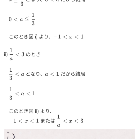
3
\dfrac{1}
<
{3}
a
1
0 < a
≦
0
<
a
3
\leqq
\dfrac{1}
このとき図 i) より、
-1
−
1
<
<
1
x
{3}
<
1
x
\dfrac{1}
ii)
のとき
<
3
<
{a} < 3
a
1
1
\dfrac{1}
a<
となり、
だから結局
<
<
1
a
a
3
{3} < a
1
1
\dfrac{1}
<
<
1
a
3
{3} < a
< 1
このとき図 ii) より、
1
-1
\dfrac{1}
または
−
1
<
<
1
<
<
3
x
x
<
{a} < x
a
x
< 3