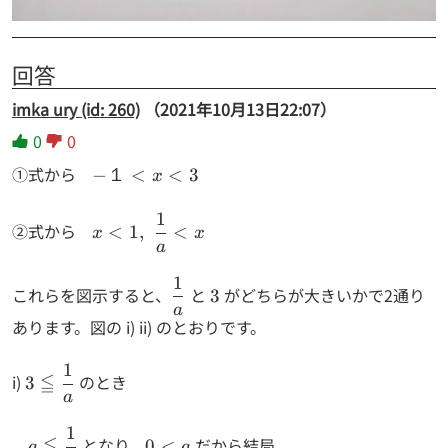
回答
imka ury (id: 260)
（2021年10月13日22:07）
0
0
①式から
-
−
１
<
<
3
x
１
1
<
x<1, \,\,
②式から
<
1
,
<
x
x
x
\dfrac{1}
a
<
{a}<x
1
\dfrac{1}
3
3
これらを図示すると、
と
がどちらが大きいかで2通り
3
{a}
a
あります。図の i) ii) のとおりです。
1
3 \leqq
i)
≦
のとき
3
\dfrac{1}
a
{a}
1
a \leqq
0
≦
となり、
だから結局
0
<
a
a