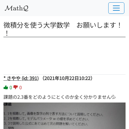
a
t
h
M
Q
微積分を使う大学数学　お願いします！
！
* さやや (id: 391)
（2021年10月22日10:22）
0
0
課題の2.3番をどのようにとくのか全く分かりません💦