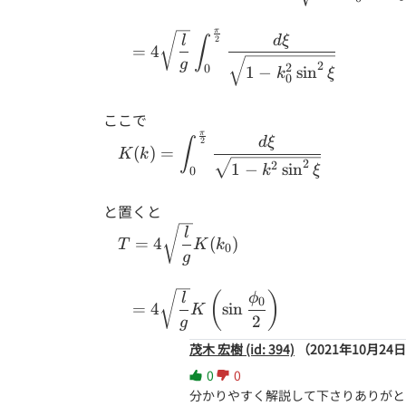
\int_{0}^{\frac{\pi}
\dfrac{2k_0
{2}} \dfrac{1}
\cos{\xi}}{\sqrt{1-
π
=4\sqrt{\dfrac{l}
{k_0\cos{\xi}}
d
ξ
l
∫
2
k_0^2 \sin^2{\xi}}}
=
4
{g}} \displaystyle
\cdot \dfrac{2k_0
d\xi
g
2
2
0
1
−
s
i
n
k
ξ
\int_{0}^{\frac{\pi}
0
\cos{\xi}}{\sqrt{1-
{2}} \dfrac{d\xi}
k_0^2 \sin^2{\xi}}}
ここで
{\sqrt{1- k_0^2
d\xi
π
K(k) = \displaystyle
\sin^2{\xi}}}
d
ξ
∫
2
(
)
=
K
k
\int_{0}^{\frac{\pi}
2
2
1
−
s
i
n
k
ξ
0
{2}} \dfrac{d\xi}
{\sqrt{1- k^2
と置くと
\sin^2{\xi}}}
T=4\sqrt{\dfrac{l}
l
=
4
(
)
T
K
k
0
{g}} K(k_0)
g
=4\sqrt{\dfrac{l}{g}}
(
)
l
ϕ
0
=
4
s
i
n
K
K\left(\sin{\dfrac{\phi_0}
2
g
{2}}\right)
茂木 宏樹 (id: 394)
（2021年10月24日
0
0
分かりやすく解説して下さりありがと