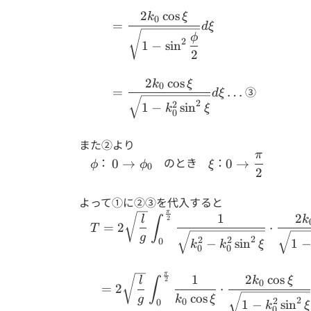
{\cos{\dfrac{\phi}
2
c
o
s
k
ξ
= \dfrac{2k_0
{2}}} d\xi
0
=
d
ξ
\cos{\xi}}{\sqrt{1-
ϕ
2
1
−
s
i
n
\sin^2{\dfrac{\phi}
2
{2}}}} d\xi
2
c
o
s
k
ξ
=
0
③
=
…
d
ξ
\dfrac{2k_0
2
2
1
−
s
i
n
k
ξ
0
\cos{\xi}}
{\sqrt{1-
また②より
k_0^2
π
\phi
0
\xi
0
：
のとき
：
0
→
0
→
\sin^2{\xi}}}
ϕ
ϕ
ξ
0
2
\rightarrow
\rightarrow
d\xi \dots
\phi_0
\dfrac{\pi}
よって①に②③を代入すると
{2}
π
T=2\sqrt{\dfrac{l}
1
2
k
l
∫
2
=
2
⋅
T
{g}} \displaystyle
g
2
2
2
0
−
s
i
n
1
k
k
ξ
\int_{0}^{\frac{\pi}
0
0
{2}} \dfrac{1}
π
=2\sqrt{\dfrac{l}
2
c
o
s
1
{\sqrt{k_0^2 - k_0^2
k
ξ
l
∫
2
0
=
2
⋅
{g}} \displaystyle
\sin^2{\xi}}} \cdot
c
o
s
g
k
ξ
2
2
0
0
1
−
s
i
n
k
ξ
0