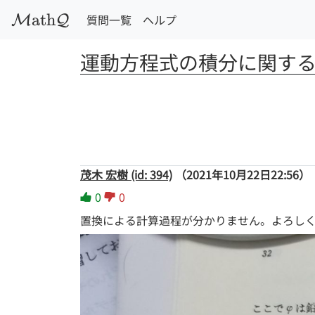
a
t
h
質問一覧
ヘルプ
M
Q
運動方程式の積分に関す
茂木 宏樹 (id: 394)
（2021年10月22日22:56）
0
0
置換による計算過程が分かりません。よろし