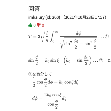
回答
imka ury (id: 260)
（2021年10月23日17:57）
0
0
ϕ
T=2\sqrt{\dfrac{l}{g}}
0
d
ϕ
l
∫
①
=
2
…
T
\displaystyle
g
ϕ
ϕ
0
0
2
2
s
i
n
−
s
i
n
\int_{0}^{\phi_0}
2
2
\dfrac{d\phi}
{\sqrt{\sin^2{\dfrac{\phi_0}
ϕ
ϕ
\sin
\Bigl(k_0=\sin
(
)
0
② と
s
i
n
=
s
i
n
=
s
i
n
…
k
ξ
k
{2}} - \sin^2{\dfrac{\phi}
0
0
\dfrac{\phi}
\dfrac{\phi_0}
2
2
{2}}}} \dots
{2} = k_0
{2} \Bigr)
②を微分して
\sin \xi
\dots
1
ϕ
\dfrac{1}{2}
c
o
s
=
c
o
s
d
ϕ
k
ξ
d
ξ
0
\cos{\dfrac{\phi}
2
2
{2}} d\phi = k_0
2
c
o
s
k
ξ
d \phi =
\cos{\xi} d\xi
0
=
d
ϕ
d
ξ
\dfrac{2k_0
ϕ
c
o
s
\cos{\xi}}
2