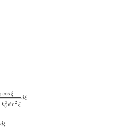
c
o
s
ξ
0
d
ξ
2
2
−
s
i
n
k
ξ
0
d
ξ