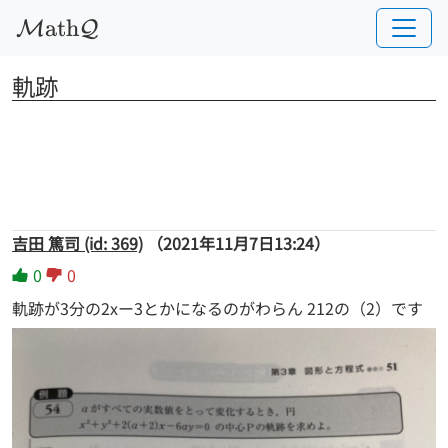
a
t
h
M
Q
軌跡
吉田 篤司 (id: 369)
（2021年11月7日13:24）
0
0
軌跡が3分の2xー3とかになるのがわらん 212の（2）です