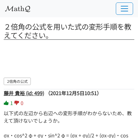
a
t
h
M
Q
２倍角の公式を用いた式の変形手順を教
えてください。
2倍角の公式
藤井 貴裕 (id: 499)
（2021年12月5日10:51）
1
0
以下式の左辺から右辺への変形手順がわからないため、教
えて頂けないでしょうか。
σx・cos^2 φ + σy・sin^2 φ = (σx + σy)/2 + (σx-σy)・cos