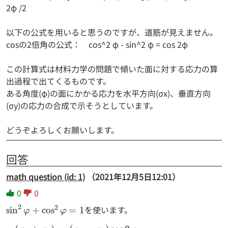
2φ /2
以下の公式を用いると思うのですが、道筋が見えません。
cosの2倍角の公式： cos^2 φ - sin^2 φ = cos 2φ
この計算式は材料力学の問題で傾いた面に対する応力の算
出過程で出てくるものです。
ある角度(φ)の面にかかる応力を水平方向(σx)、垂直方向
(σy)の応力の合成で示そうとしています。
どうぞよろしくお願いします。
回答
math question (id: 1)
（2021年12月5日12:01）
0
0
2
2
\sin^2{\varphi}
を使います。
s
i
n
+
c
o
s
=
1
φ
φ
+