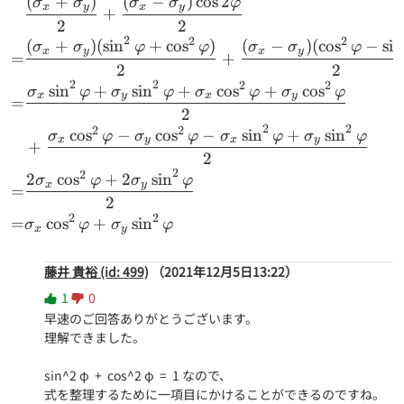
(
+
)
(
−
)
c
o
s
2
\begin{aligned} & \frac{
σ
σ
σ
σ
φ
\cos^2{\varphi}
x
y
x
y
+
2
2
= 1
2
2
2
(
+
)
(
s
i
n
+
c
o
s
)
(
−
)
(
c
o
s
−
s
i
n
σ
σ
φ
φ
σ
σ
φ
x
y
x
y
=
+
2
2
2
2
2
2
s
i
n
+
s
i
n
+
c
o
s
+
c
o
s
σ
φ
σ
φ
σ
φ
σ
φ
x
y
x
y
=
2
2
2
2
2
c
o
s
−
c
o
s
−
s
i
n
+
s
i
n
σ
φ
σ
φ
σ
φ
σ
φ
x
y
x
y
+
2
2
2
2
c
o
s
+
2
s
i
n
σ
φ
σ
φ
x
y
=
2
2
2
=
c
o
s
+
s
i
n
σ
φ
σ
φ
x
y
藤井 貴裕 (id: 499)
（2021年12月5日13:22）
1
0
早速のご回答ありがとうございます。

理解できました。

sin^2 φ  +  cos^2 φ  =  1 なので、

式を整理するために一項目にかけることができるのですね。
