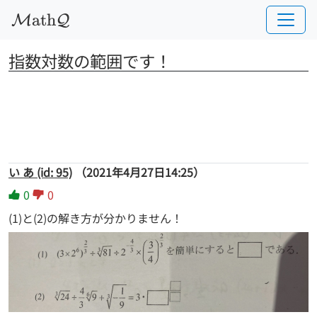
a
t
h
M
Q
指数対数の範囲です！
い あ (id: 95)
（2021年4月27日14:25）
0
0
(1)と(2)の解き方が分かりません！