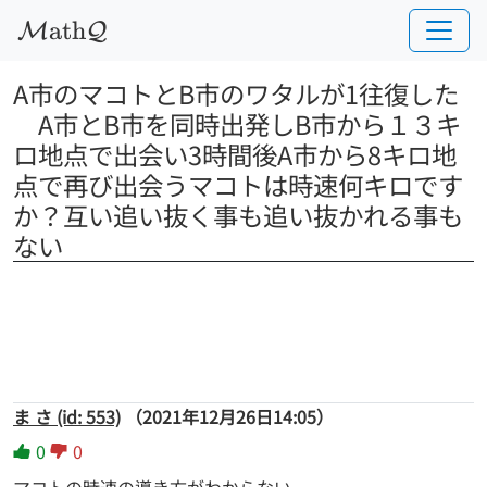
a
t
h
M
Q
A市のマコトとB市のワタルが1往復した
　A市とB市を同時出発しB市から１３キ
ロ地点で出会い3時間後A市から8キロ地
点で再び出会うマコトは時速何キロです
か？互い追い抜く事も追い抜かれる事も
ない
ま さ (id: 553)
（2021年12月26日14:05）
0
0