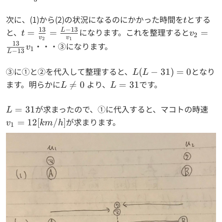
{v_2}=3
次に、(1)から(2)の状況になるのにかかった時間を
t
とする
t
13
−
13
と、
t=\frac{13}
になります。これを整理すると
v_2=\f
L
=
=
=
t
v
2
v
v
2
1
{v_2}=\frac{L-
{L-13}
13
・・・③になります。
v
1
−
13
L
13}{v_1}
③に①と②を代入して整理すると、
L(L-
となり
(
−
31
)
=
0
L
L
31)=0
ます。明らかに
L
より、
L=31
です。

=
0
=
31
L
L
\ne
0
L=31
が求まったので、①に代入すると、マコトの時速
v_
=
31
L
が求まります。
=
12
[
/
]
v
km
h
1