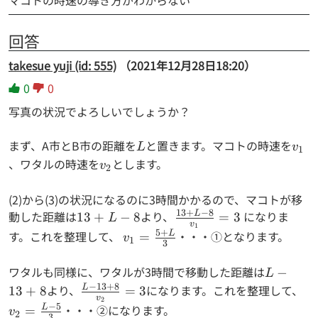
マコトの時速の導き方がわからない
回答
takesue yuji (id: 555)
（2021年12月28日18:20）
0
0
写真の状況でよろしいでしょうか？
まず、A市とB市の距離を
L
と置きます。マコトの時速を
v_1
L
v
1
、ワタルの時速を
v_2
とします。
v
2
(2)から(3)の状況になるのに3時間かかるので、マコトが移
13
+
−
8
動した距離は
13+L-
より、
\frac{13+L-
になりま
L
13
+
−
8
=
3
L
v
1
8
8}{v_1}=3
5
+
す。これを整理して、
v_1=\frac{5+L}
・・・①となります。
L
=
v
1
3
{3}
ワタルも同様に、ワタルが3時間で移動した距離は
L-
−
L
13+8
−
13
+
8
より、
\frac{L-
になります。これを整理して、
v_
L
13
+
8
=
3
v
2
13+8}
5}
−
5
・・・②になります。
L
=
v
2
3