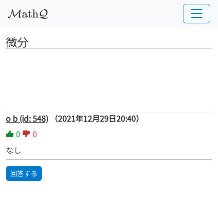
a
t
h
M
Q
微分
o b (id: 548)
（2021年12月29日20:40）
0
0
なし
回答する