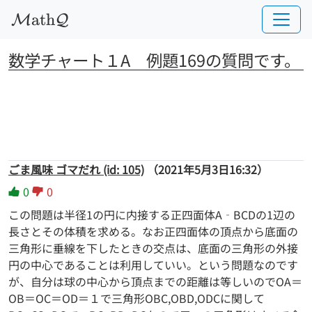
a
t
h
M
Q
数学チャート１A　例題169の質問です。
ごま風味 ゴマだれ (id: 105)
（2021年5月3日16:32）
0
0
この問題は半径1の円に内接する正四面体A‐BCDの1辺の
長さとその体積を求める。なお正四面体の頂点から底面の
三角形に垂線を下したときの交点は、底面の三角形の外接
円の中心であることは利用していい。という問題なのです
が、自分は球の中心から頂点までの距離は等しいのでOA＝
OB＝OC＝OD＝１で三角形OBC,OBD,ODCに関して