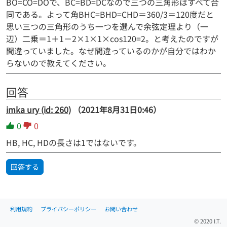
BO=CO=DOで、BC=BD=DCなので三つの三角形はすべて合
同である。よって角BHC=BHD=CHD＝360/3＝120度だと
思い三つの三角形のうち一つを選んで余弦定理より（一
辺）二乗＝1＋1－2×1×1×cos120=2。と考えたのですが
間違っていました。なぜ間違っているのかが自分ではわか
らないので教えてください。
回答
imka ury (id: 260)
（2021年8月31日0:46）
0
0
HB, HC, HDの長さは1ではないです。
回答する
利用規約
プライバシーポリシー
お問い合わせ
© 2020 I.T.