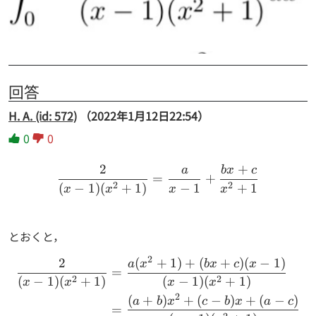
回答
H. A. (id: 572)
（2022年1月12日22:54）
0
0
2
+
a
b
x
c
\begin{aligned} \frac{2}
=
+
2
2
(
−
1
)
(
+
1
)
−
1
+
1
x
x
x
x
とおくと，
2
2
(
+
1
)
+
(
+
)
(
−
1
)
\begin{aligned} \frac{2}
a
x
b
x
c
x
=
2
2
(
−
1
)
(
+
1
)
(
−
1
)
(
+
1
)
x
x
x
x
2
(
+
)
+
(
−
)
+
(
−
)
a
b
x
c
b
x
a
c
=