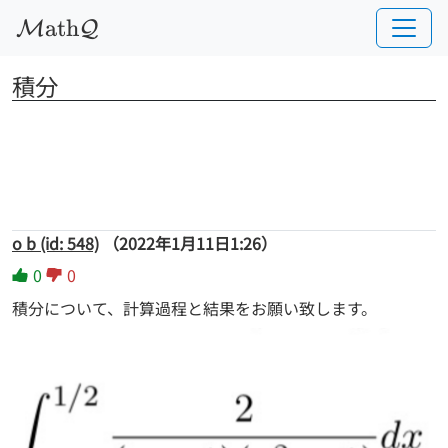
a
t
h
M
Q
積分
o b (id: 548)
（2022年1月11日1:26）
0
0
積分について、計算過程と結果をお願い致します。