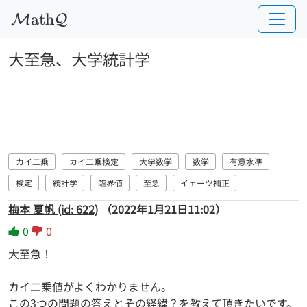
a
t
h
M
Q
大至急、大学統計学
カイ二乗
カイ二乗検定
大学数学
数学
有意水準
検定
統計学
臨界値
至急
イェーツ補正
梅本 夏帆 (id: 622)
（2022年1月21日11:02）
0
0
大至急！
カイ二乗値がよくわかりません。
この3つの問題の答えとその経緯？を教えて頂きたいです。