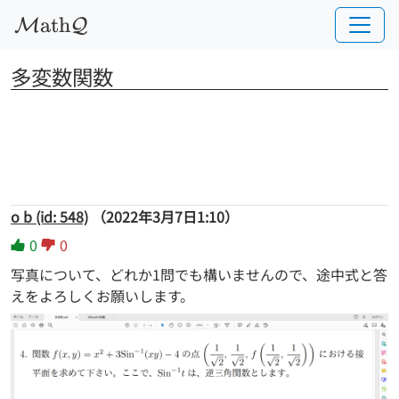
a
t
h
M
Q
多変数関数
o b (id: 548)
（2022年3月7日1:10）
0
0
写真について、どれか1問でも構いませんので、途中式と答
えをよろしくお願いします。