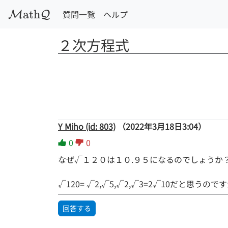
a
t
h
質問一覧
ヘルプ
M
Q
２次方程式
Y Miho (id: 803)
（2022年3月18日3:04）
0
0
なぜ√１２０は１０.９５になるのでしょうか
√120= √2,√5,√2,√3=2√10だと
回答する