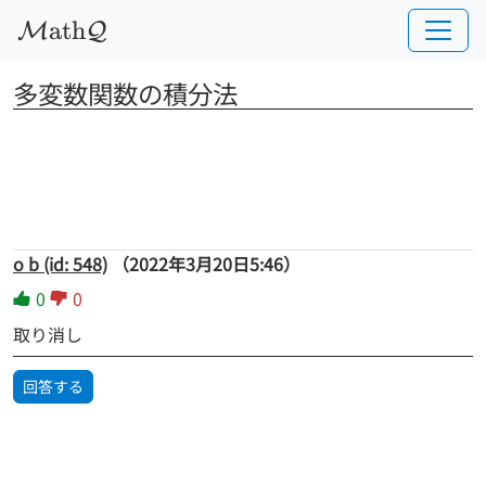
a
t
h
M
Q
多変数関数の積分法
o b (id: 548)
（2022年3月20日5:46）
0
0
取り消し
回答する