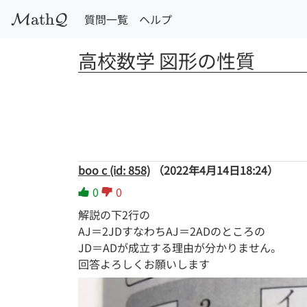
a
t
h
質問一覧
ヘルプ
M
Q
高校数学 図形の性質
boo c (id: 858)
（2022年4月14日18:24）
0
0
解説の下2行の
AJ＝2JDすなわちAJ＝2ADのところの
JD＝ADが成立する理由が分かりません。
回答よろしくお願いします