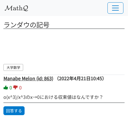
a
t
h
M
Q
ランダウの記号
大学数学
Manabe Melon (id: 863)
（2022年4月21日10:45）
0
0
o(x^3)/x^3のx→0における収束値はなんですか？
回答する