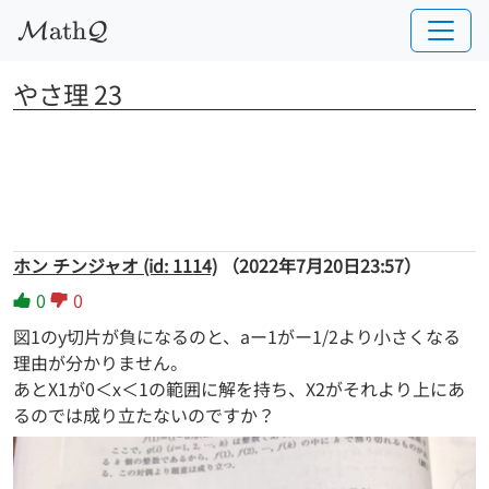
a
t
h
M
Q
やさ理 23
ホン チンジャオ (id: 1114)
（2022年7月20日23:57）
0
0
図1のy切片が負になるのと、aー1がー1/2より小さくなる
理由が分かりません。
あとX1が0＜x＜1の範囲に解を持ち、X2がそれより上にあ
るのでは成り立たないのですか？