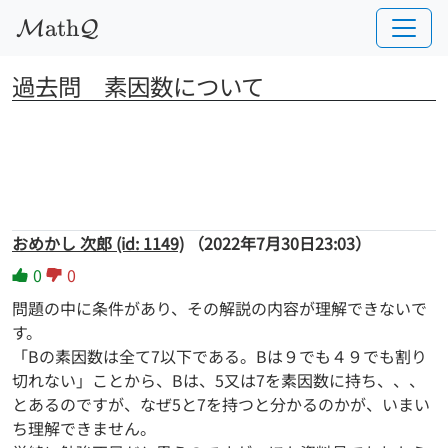
a
t
h
M
Q
過去問　素因数について
おめかし 次郎 (id: 1149)
（2022年7月30日23:03）
0
0
問題の中に条件があり、その解説の内容が理解できないで
す。
「Bの素因数は全て7以下である。Bは９でも４９でも割り
切れない」ことから、Bは、5又は7を素因数に持ち、、、
とあるのですが、なぜ5と7を持つと分かるのかが、いまい
ち理解できません。