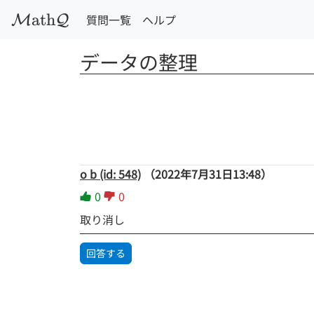
a
t
h
質問一覧
ヘルプ
M
Q
データの整理
o b (id: 548)
（2022年7月31日13:48）
0
0
取り消し
回答する