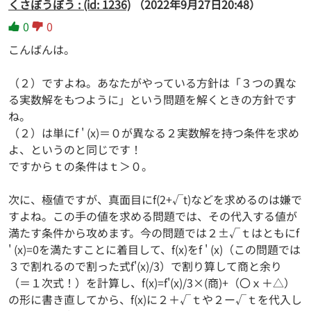
くさぼうぼう : (id: 1236)
（2022年9月27日20:48）
0
0
こんばんは。
（２）ですよね。あなたがやっている方針は「３つの異な
る実数解をもつように」という問題を解くときの方針です
ね。
（２）は単にf ' (x)＝０が異なる２実数解を持つ条件を求め
よ、というのと同じです！
ですからｔの条件はｔ＞０。
次に、極値ですが、真面目にf(2+√t)などを求めるのは嫌で
すよね。この手の値を求める問題では、その代入する値が
満たす条件から攻めます。今の問題では２±√ｔはともにf
' (x)=0を満たすことに着目して、f(x)をf ' (x)（この問題では
３で割れるので割った式f'(x)/3）で割り算して商と余り
（＝１次式！）を計算し、f(x)=f'(x)/3×(商)+（〇ｘ＋△）
の形に書き直してから、f(x)に２＋√ｔや２ー√ｔを代入し