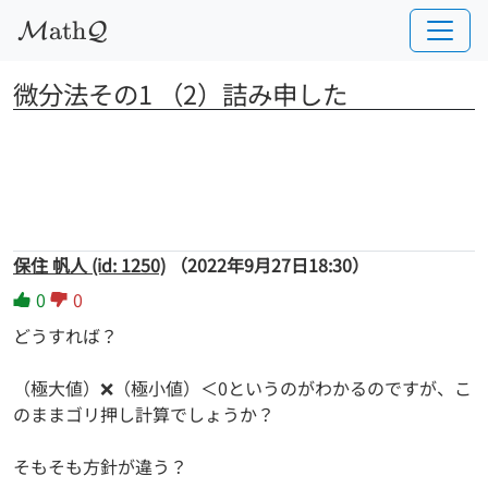
a
t
h
M
Q
微分法その1 （2）詰み申した
保住 帆人 (id: 1250)
（2022年9月27日18:30）
0
0
どうすれば？
（極大値）❌（極小値）＜0というのがわかるのですが、こ
のままゴリ押し計算でしょうか？
そもそも方針が違う？