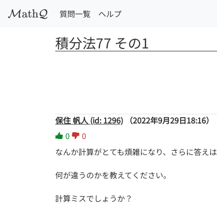
a
t
h
質問一覧
ヘルプ
M
Q
積分法77 その1
保住 帆人 (id: 1296)
（2022年9月29日18:16）
0
0
なんか計算がとても煩雑になり、さらに答え
何が違うのかを教えてください。
計算ミスでしょうか？