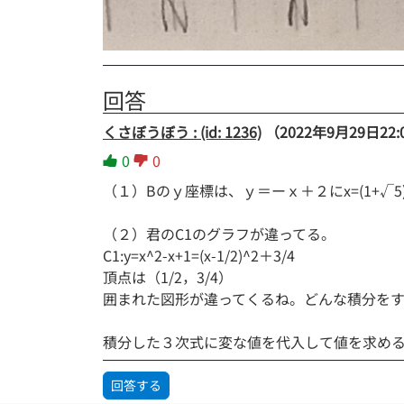
回答
くさぼうぼう : (id: 1236)
（2022年9月29日22:
0
0
（１）Bのｙ座標は、ｙ＝ーｘ＋２にx=(1+√5
（２）君のC1のグラフが違ってる。
C1:y=x^2-x+1=(x-1/2)^2＋3/4
頂点は（1/2，3/4）
囲まれた図形が違ってくるね。どんな積分を
積分した３次式に変な値を代入して値を求め
回答する